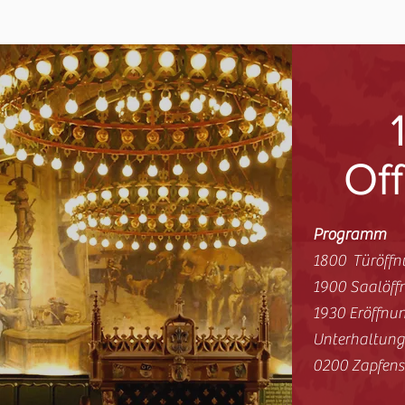
Off
Programm
1800 Türöffn
1900 Saalöff
1930 Eröffnun
Unterhaltung,
0200 Zapfens