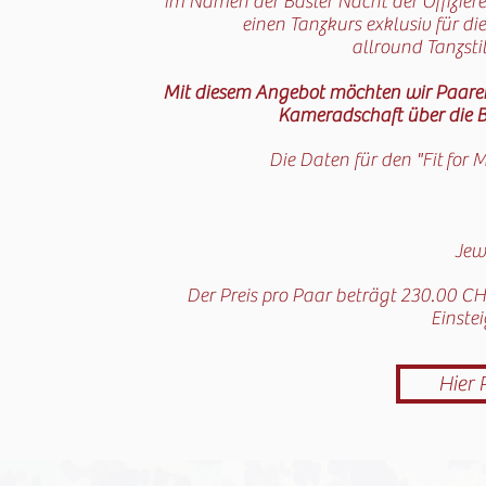
Im Namen der Basler Nacht der Offizier
einen Tanzkurs exklusiv für d
allround Tanzstil
Mit diesem Angebot möchten wir Paaren d
Kameradschaft über die B
Die Daten für den "Fit for 
Jew
Der Preis pro Paar beträgt 230.00 CH
Einste
Hier 